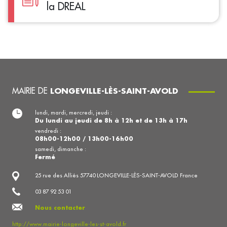
la DREAL
MAIRIE DE
LONGEVILLE-LÈS-SAINT-AVOLD
lundi, mardi, mercredi, jeudi :
Du lundi au jeudi de 8h à 12h et de 13h à 17h
vendredi :
08h00-12h00 / 13h00-16h00
samedi, dimanche :
Fermé
25 rue des Alliés 57740 LONGEVILLE-LÈS-SAINT-AVOLD France
03 87 92 53 01
Nous contacter
http://www.mairie-longeville-les-st-avold.fr