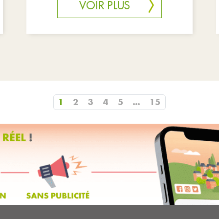
VOIR PLUS
1
2
3
4
5
…
15