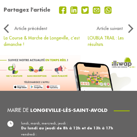
Partagez l'article
Article précédent
Article suivant
La Course & Marche de Longeville, c’est
LOUBLA TRAIL : Les
dimanche !
résultats
MAIRIE DE
LONGEVILLE-LÈS-SAINT-AVOLD
lundi, mardi, mercredi, jeudi :
Du lundi au jeudi de 8h à 12h et de 13h à 17h
vendredi :