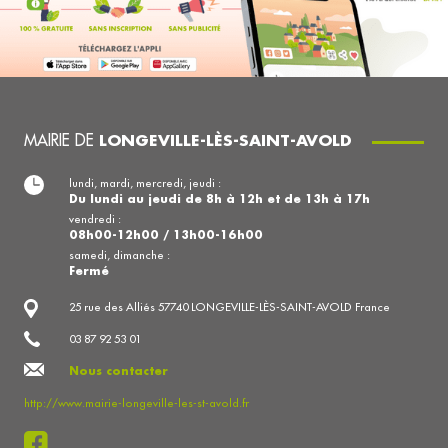
MAIRIE DE
LONGEVILLE-LÈS-SAINT-AVOLD
lundi, mardi, mercredi, jeudi :
Du lundi au jeudi de 8h à 12h et de 13h à 17h
vendredi :
08h00-12h00 / 13h00-16h00
samedi, dimanche :
Fermé
25 rue des Alliés 57740 LONGEVILLE-LÈS-SAINT-AVOLD France
03 87 92 53 01
Nous contacter
http://www.mairie-longeville-les-st-avold.fr