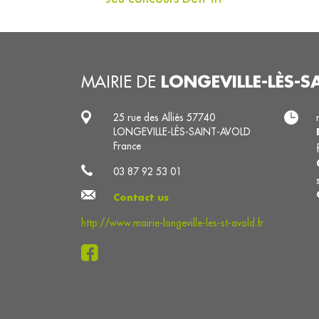
LONGEVILLE-LÈS-S
MAIRIE DE
25 rue des Alliés 57740
LONGEVILLE-LÈS-SAINT-AVOLD
France
03 87 92 53 01
Contact us
http://www.mairie-longeville-les-st-avold.fr