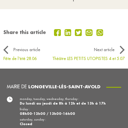
Share this article
Previous article
Next article
Fête de l'été 28.06
Théâtre LES PETITS UTOPISTES 4 et 5.07
MAIRIE DE
LONGEVILLE-LÈS-SAINT-AVOLD
monday, tuesday, wednesday, thursday :
Du lundi au jeudi de 8h à 12h et de 13h à 17h
friday :
08h00-12h00 / 13h00-16h00
saturday, sunday :
Closed